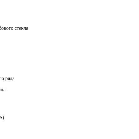
бового стекла
го ряда
она
S)