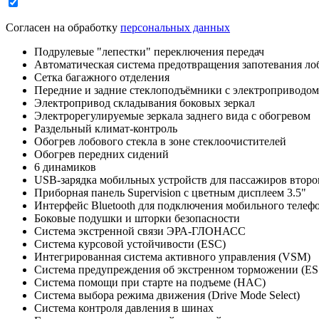
Согласен на обработку
персональных данных
Подрулевые "лепестки" переключения передач
Автоматическая система предотвращения запотевания ло
Сетка багажного отделения
Передние и задние стеклоподъёмники с электроприводом
Электропривод складывания боковых зеркал
Электрорегулируемые зеркала заднего вида с обогревом
Раздельный климат-контроль
Обогрев лобового стекла в зоне стеклоочистителей
Обогрев передних сидений
6 динамиков
USB-зарядка мобильных устройств для пассажиров второ
Приборная панель Supervision c цветным дисплеем 3.5"
Интерфейс Bluetooth для подключения мобильного телеф
Боковые подушки и шторки безопасности
Система экстренной связи ЭРА-ГЛОНАСС
Система курсовой устойчивости (ESС)
Интегрированная система активного управления (VSM)
Система предупреждения об экстренном торможении (ES
Система помощи при старте на подъеме (HAC)
Система выбора режима движения (Drive Mode Select)
Система контроля давления в шинах