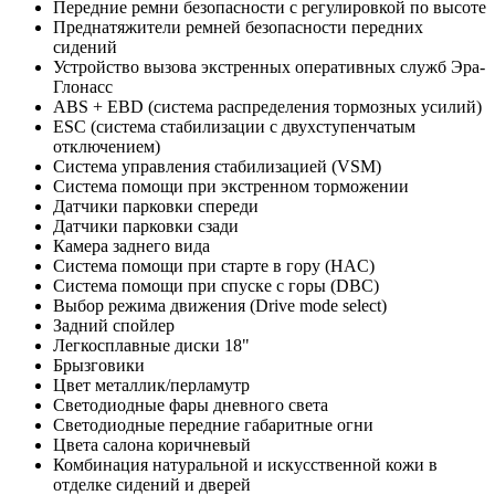
Передние ремни безопасности с регулировкой по высоте
Преднатяжители ремней безопасности передних
сидений
Устройство вызова экстренных оперативных служб Эра-
Глонасс
ABS + EBD (система распределения тормозных усилий)
ESC (cистема стабилизации с двухступенчатым
отключением)
Система управления стабилизацией (VSM)
Система помощи при экстренном торможении
Датчики парковки спереди
Датчики парковки сзади
Камера заднего вида
Система помощи при старте в гору (HAC)
Система помощи при спуске с горы (DBC)
Выбор режима движения (Drive mode select)
Задний спойлер
Легкосплавные диски 18"
Брызговики
Цвет металлик/перламутр
Светодиодные фары дневного света
Светодиодные передние габаритные огни
Цвета салона коричневый
Комбинация натуральной и искусственной кожи в
отделке сидений и дверей