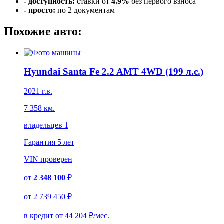
- доступность:
ставки от
4.9%
без первого взноса
- просто:
по 2 документам
Похожие авто:
Hyundai Santa Fe 2.2 AMT 4WD (199 л.с.)
2021 г.в.
7 358 км.
владельцев 1
Гарантия
5 лет
VIN
проверен
от
2 348 100
₽
от
2 739 450 ₽
в кредит от
44 204
₽/мес.