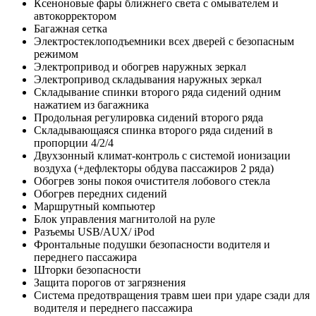
Ксеноновые фары ближнего света с омывателем и
автокорректором
Багажная сетка
Электростеклоподъемники всех дверей с безопасным
режимом
Электропривод и обогрев наружных зеркал
Электропривод складывания наружных зеркал
Складывание спинки второго ряда сидений одним
нажатием из багажника
Продольная регулировка сидений второго ряда
Складывающаяся спинка второго ряда сидений в
пропорции 4/2/4
Двухзонный климат-контроль с системой ионизации
воздуха (+дефлекторы обдува пассажиров 2 ряда)
Обогрев зоны покоя очистителя лобового стекла
Обогрев передних сидений
Маршрутный компьютер
Блок управления магнитолой на руле
Разъемы USB/AUX/ iPod
Фронтальные подушки безопасности водителя и
переднего пассажира
Шторки безопасности
Защита порогов от загрязнения
Система предотвращения травм шеи при ударе сзади для
водителя и переднего пассажира